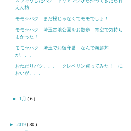
スッキリしたパク トリミングから帰ってきたら甘
えん坊
モモ☆パク まだ桜じゃなくてモモでしょ！
モモ☆パク 埼玉古墳公園をお散歩 青空で気持ち
よかった！
モモ☆パク 埼玉でお留守番 なんで海鮮丼
が、、、
おねだりパク、、、 クレベリン買ってみた！ に
おいが、、、
►
1月
( 6 )
►
2019
( 80 )