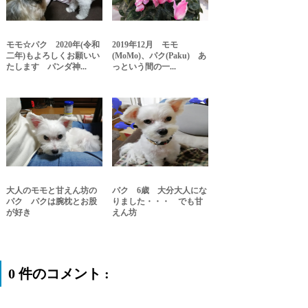
モモ☆パク 2020年(令和
2019年12月 モモ
二年)もよろしくお願いい
(MoMo)、パク(Paku) あ
たします パンダ神...
っという間の一...
大人のモモと甘えん坊の
パク 6歳 大分大人にな
パク パクは腕枕とお股
りました・・・ でも甘
が好き
えん坊
0 件のコメント :