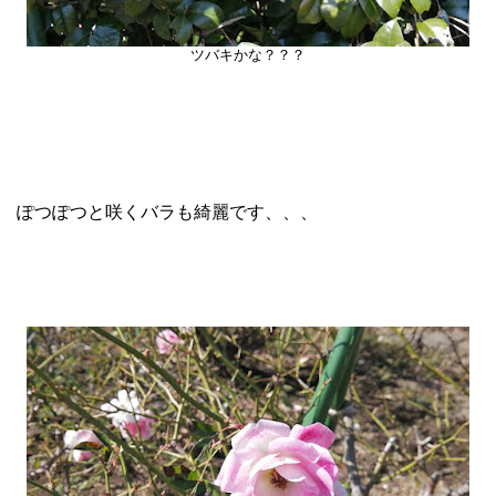
ツバキかな？？？
ぽつぽつと咲くバラも綺麗です、、、