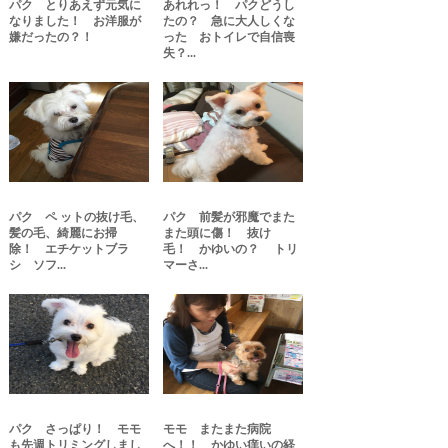
パク とりあえず元気に
あれれっ！ パクどうし
なりました！ お洋服が
たの？ 急に大人しくな
嫌だったの？！
った おトイレで自信喪
失？...
パク ペ ットの抜け毛、
パク 前髪が邪魔でまた
髪の毛、綺麗にお掃
また頭に傷！ 抜け
除！ エチケットブラ
毛！ かゆいの？ トリ
シ ソフ...
マーさ...
パク さっぱり！ モモ
モモ またまた病院
も先週トリミングしまし
へ！！ かゆい痒いの経