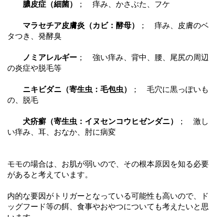
膿皮症（細菌）
； 痒み、かさぶた、フケ
マラセチア皮膚炎（カビ：酵母）
； 痒み、皮膚のベ
タつき、発酵臭
ノミアレルギー
； 強い痒み、背中、腰、尾尻の周辺
の炎症や脱毛等
ニキビダニ（寄生虫：毛包虫）
； 毛穴に黒っぽいも
の、脱毛
犬疥癬（寄生虫：イヌセンコウヒゼンダニ）
； 激し
い痒み、耳、おなか、肘に病変
モモの場合は、お肌が弱いので、その根本原因を知る必要
があると考えています。
内的な要因がトリガーとなっている可能性も高いので、ド
ッグフード等の餌、食事やおやつについても考えたいと思