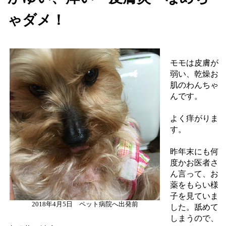
ゃダメ！
モモは皮膚が
弱い、乾燥お
肌のわんちゃ
んです。
よく痒がりま
す。
昨年末にも何
度かお医者さ
ん言って、お
薬をもらい様
子を見ていま
2018年4月5日 ペット病院へ出発前
した。舐めて
しまうので、