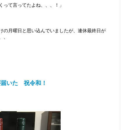
くって言ってたよね、、、！」
けの月曜日と思い込んでいましたが、連休最終日が
、、
が届いた 祝令和！