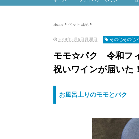
Home
ペット日記
2019年5月6日月曜日
その他その他 
モモ☆パク 令和フ
祝いワインが届いた
お風呂上りのモモとパク