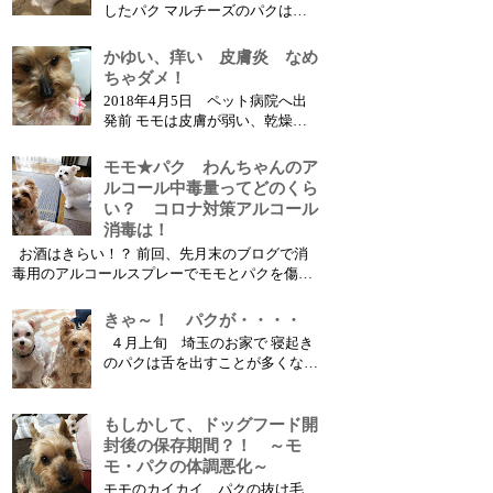
したパク マルチーズのパクは今
４歳、この５月で５歳になりま
す。 マルなので体はきれいな白
かゆい、痒い 皮膚炎 なめ
色ですが、幼犬のころから涙や目
ちゃダメ！
ヤニがでやすく、目や口の周りが
2018年4月5日 ペット病院へ出
茶色くなっていました。 写真の
発前 モモは皮膚が弱い、乾燥お
ように生後11か月を過ぎた頃には
肌のわんちゃんです。 よく痒が
かなりはっき...
ります。 昨年末にも何度かお医
モモ★パク わんちゃんのア
者さん言って、お薬をもらい様子
ルコール中毒量ってどのくら
を見ていました。舐めてしまうの
い？ コロナ対策アルコール
で、内服薬で治療します。 しか
消毒は！
し、良くなって安心していると、
お酒はきらい！？ 前回、先月末のブログで消
また患部を舐め...
毒用のアルコールスプレーでモモとパクを傷つ
けてしまった報告をしました アルコール中毒の
症状でした 実は、コロナの流行初期にも、リビ
きゃ～！ パクが・・・・
ング内に置いていたゴミ箱のアルコールゴミで
４月上旬 埼玉のお家で 寝起き
モモとパクが吐いたことがあります ゴミ箱に蓋
のパクは舌を出すことが多くなっ
はあったのですが、...
た！？ べぇ～ 4月上旬だけど、こ
こではまだホットカーペットとお
炬燵が活躍中 ねむい・・・ ふぁ
もしかして、ドッグフード開
～あ 見てた・・・ ・・・ アクビ
封後の保存期間？！ ～モ
もかわいいパクだけど、、、 そ
モ・パクの体調悪化～
の正体は・・・？ みんなは知ら
モモのカイカイ、パクの抜け毛