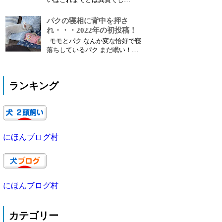
ったのはいいけど、お散歩や、外
た・・・ 7月くらいまではモモの
出は減ってる...
お肌の具合も良くなっていました
パクの寝相に背中を押さ
コマ目なシャンプーやご飯の鮮度
れ・・・2022年の初投稿！
で良い状態が続いていたのかなと
モモとパク なんか変な恰好で寝
自惚れていたのかもしれません
落ちしているパク まだ眠い！？
12月のバラ１ 8月より痒い痒いの
なんで後ろ足立ってる
症状が出始め、あっという間にひ
の？？？？？ シャッターの音に
ど...
気がついているとは思いますが、
ランキング
眠さには勝てないようです 眠く
て動けない・・・ 後ろ足の関節
でも痛いのかなと心配しました
が、その後は何事も無く、良かっ
たです 今年にな...
にほんブログ村
にほんブログ村
カテゴリー