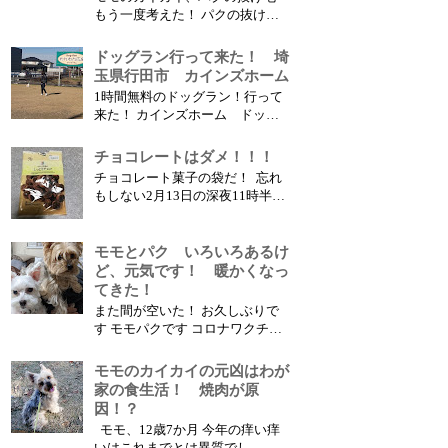
ない・・・ 神奈川のお家に...
もう一度考えた！ パクの抜け
毛、そして、前から気になってい
た目の周りの赤い腫れ？！ モモ
ドッグラン行って来た！ 埼
のかゆい、痒い！ 胸や、脇は落
玉県行田市 カインズホーム
ち着いて綺麗になったけ
1時間無料のドッグラン！行って
ど、、、、、 何か変だ、変だ
来た！ カインズホーム ドッグ
と、気になっていました そし
ラン（埼玉県行田市） この三連
て、、、、、えっ！ 原因...
休に昔お世話になっていた古墳で
チョコレートはダメ！！！
有名な（最近は「のぼうの城」、
チョコレート菓子の袋だ！ 忘れ
「陸王」で有名になった）埼玉県
もしない2月13日の深夜11時半過
行田市にあるカインズホームのド
ぎのこと、 晩酌後の遅めの風呂
ッグランに行って来ました。 こ
から上がった時でした。 リビン
こは2011年...
グのこたつの前で 舌なめずり し
モモとパク いろいろあるけ
ているパクを発見！？ 何か食べ
ど、元気です！ 暖かくなっ
た後の様子？？？ よく見ると菓
てきた！
子袋がパクの近くに、、、 緊急
また間が空いた！ お久しぶりで
時の判断...
す モモパクです コロナワクチン
の3回目の接種、おかあさんとお
とうさん終わったけど、、、 今
モモのカイカイの元凶はわが
回は、熱が出たり、だるかっ
家の食生活！ 焼肉が原
た・・・ そして二人とも花粉症
因！？
で目がかゆい、鼻水がでる、くし
モモ、12歳7か月 今年の痒い痒
ゃみが止まらないとか 暖かくな
いはこれまでとは異質でし