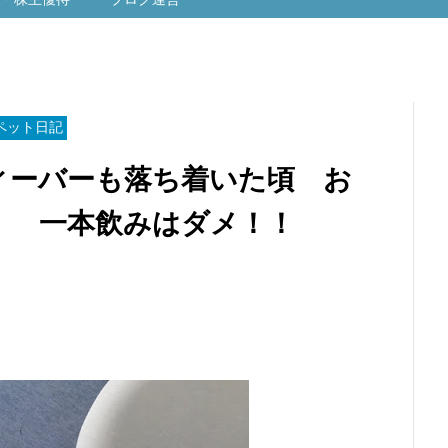
ペット日記
ィーバーも落ち着いた頃 お
！ 一本飲みはダメ！！