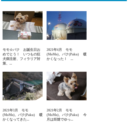
モモ☆パク お誕生日お
2021年4月 モモ
めでとう！ いつもの狂
(MoMo)、パク(Paku) 暖
犬病注射、フィラリア対
かくなった！ ...
策、...
2021年3月 モモ
2021年2月 モモ
(MoMo)、パク(Paku) 暖
(MoMo)、パク(Paku) 今
かくなってきた...
月は炬燵でゆっ...