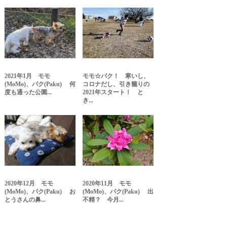
2021年1月 モモ
モモ☆パク！ 寒いし、
(MoMo)、パク(Paku) 何
コロナだし、引き籠りの
度も通った公園...
2021年スタート！ と
き...
2020年12月 モモ
2020年11月 モモ
(MoMo)、パク(Paku) お
(MoMo)、パク(Paku) 出
とうさんの鼻...
不精？ 今月...