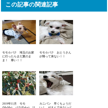
この記事の関連記事
モモ☆パク 埼玉のお家
モモ☆パク おとうさん
に行ったらまだ夏のま
が帰って来ない！！
ま！ 寒い！！
2019年11月 モモ
カニパン 早くちょうだ
(MoMo)、パク(Paku) 11
い！ がまんできないパ