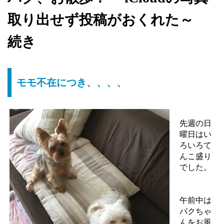
取り出せず投稿がおくれた～
続き
モモ不在につき、、、、
先週の日
曜日はい
ろいろて
んこ盛り
でした。
午前中は
パクちゃ
んをお風