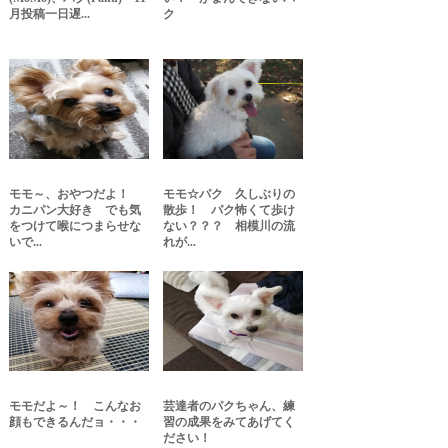
月投稿一日遅...
ク
モモ～、おやつだよ！
モモ☆パク 久しぶりの
カニパン大好き でも気
散歩！ パク怖くて歩け
をつけて喉につまらせな
ない？？？ 相模川の流
いで...
れが...
モモだよ～！ こんなお
芸達者のパクちゃん、練
顔もできるんだョ・・・
習の成果をみてあげてく
ださい！