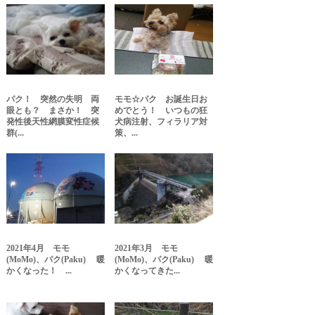
パク！ 突然の失明 両
モモ☆パク お誕生日お
眼とも？ まさか！ 突
めでとう！ いつもの狂
発性後天性網膜変性症候
犬病注射、フィラリア対
群(...
策、...
2021年4月 モモ
2021年3月 モモ
(MoMo)、パク(Paku) 暖
(MoMo)、パク(Paku) 暖
かくなった！ ...
かくなってきた...