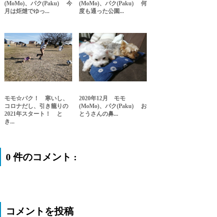
(MoMo)、パク(Paku) 今
(MoMo)、パク(Paku) 何
月は炬燵でゆっ...
度も通った公園...
モモ☆パク！ 寒いし、
2020年12月 モモ
コロナだし、引き籠りの
(MoMo)、パク(Paku) お
2021年スタート！ と
とうさんの鼻...
き...
0 件のコメント :
コメントを投稿