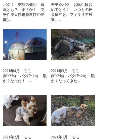
パク！ 突然の失明 両
モモ☆パク お誕生日お
眼とも？ まさか！ 突
めでとう！ いつもの狂
発性後天性網膜変性症候
犬病注射、フィラリア対
群(...
策、...
2021年4月 モモ
2021年3月 モモ
(MoMo)、パク(Paku) 暖
(MoMo)、パク(Paku) 暖
かくなった！ ...
かくなってきた...
2021年2月 モモ
2021年1月 モモ