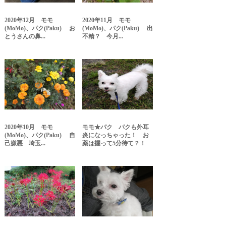
2020年12月 モモ
2020年11月 モモ
(MoMo)、パク(Paku) お
(MoMo)、パク(Paku) 出
とうさんの鼻...
不精？ 今月...
2020年10月 モモ
モモ★パク パクも外耳
(MoMo)、パク(Paku) 自
炎になっちゃった！ お
己嫌悪 埼玉...
薬は握って5分待て？！