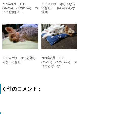
2020年9月 モモ
モモ☆パク 涼しくなっ
(MoMo)、パク(Paku) つ
てきた！ あいかわらず
いにお散歩♪ ...
退屈
モモ☆パク やっと涼し
2020年8月 モモ
くなってきた！
(MoMo)、パク(Paku) ス
イカとげーむ
0 件のコメント :