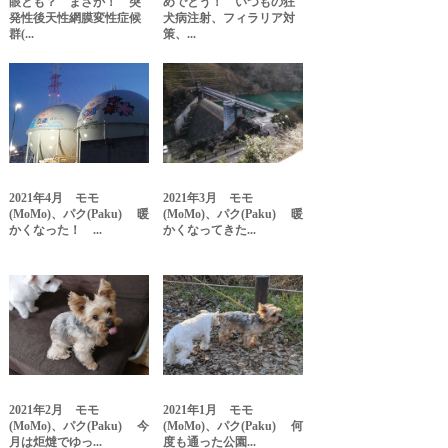
眼とも？ まさか！ 突
めでとう！ いつもの狂
発性後天性網膜変性症候
犬病注射、フィラリア対
群(...
策、...
2021年4月 モモ
2021年3月 モモ
(MoMo)、パク(Paku) 暖
(MoMo)、パク(Paku) 暖
かくなった！ ...
かくなってきた...
2021年2月 モモ
2021年1月 モモ
(MoMo)、パク(Paku) 今
(MoMo)、パク(Paku) 何
月は炬燵でゆっ...
度も通った公園...