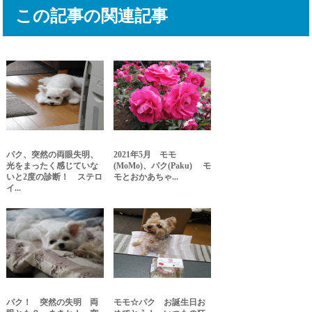
この記事の関連記事
パク、突然の両眼失明、
2021年5月 モモ
光をまったく感じていな
(MoMo)、パク(Paku) モ
いと2度の診断！ ステロ
モとおかあちゃ...
イ...
パク！ 突然の失明 両
モモ☆パク お誕生日お