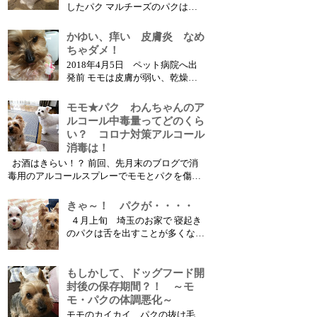
したパク マルチーズのパクは今
４歳、この５月で５歳になりま
す。 マルなので体はきれいな白
かゆい、痒い 皮膚炎 なめ
色ですが、幼犬のころから涙や目
ちゃダメ！
ヤニがでやすく、目や口の周りが
2018年4月5日 ペット病院へ出
茶色くなっていました。 写真の
発前 モモは皮膚が弱い、乾燥お
ように生後11か月を過ぎた頃には
肌のわんちゃんです。 よく痒が
かなりはっき...
ります。 昨年末にも何度かお医
モモ★パク わんちゃんのア
者さん言って、お薬をもらい様子
ルコール中毒量ってどのくら
を見ていました。舐めてしまうの
い？ コロナ対策アルコール
で、内服薬で治療します。 しか
消毒は！
し、良くなって安心していると、
お酒はきらい！？ 前回、先月末のブログで消
また患部を舐め...
毒用のアルコールスプレーでモモとパクを傷つ
けてしまった報告をしました アルコール中毒の
症状でした 実は、コロナの流行初期にも、リビ
きゃ～！ パクが・・・・
ング内に置いていたゴミ箱のアルコールゴミで
４月上旬 埼玉のお家で 寝起き
モモとパクが吐いたことがあります ゴミ箱に蓋
のパクは舌を出すことが多くなっ
はあったのですが、...
た！？ べぇ～ 4月上旬だけど、こ
こではまだホットカーペットとお
炬燵が活躍中 ねむい・・・ ふぁ
もしかして、ドッグフード開
～あ 見てた・・・ ・・・ アクビ
封後の保存期間？！ ～モ
もかわいいパクだけど、、、 そ
モ・パクの体調悪化～
の正体は・・・？ みんなは知ら
モモのカイカイ、パクの抜け毛