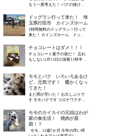
ない・・・ 神奈川のお家に...
もう一度考えた！ パクの抜け
毛、そして、前から気になってい
た目の周りの赤い腫れ？！ モモ
ドッグラン行って来た！ 埼
のかゆい、痒い！ 胸や、脇は落
玉県行田市 カインズホーム
ち着いて綺麗になったけ
1時間無料のドッグラン！行って
ど、、、、、 何か変だ、変だ
来た！ カインズホーム ドッグ
と、気になっていました そし
ラン（埼玉県行田市） この三連
て、、、、、えっ！ 原因...
休に昔お世話になっていた古墳で
チョコレートはダメ！！！
有名な（最近は「のぼうの城」、
チョコレート菓子の袋だ！ 忘れ
「陸王」で有名になった）埼玉県
もしない2月13日の深夜11時半過
行田市にあるカインズホームのド
ぎのこと、 晩酌後の遅めの風呂
ッグランに行って来ました。 こ
から上がった時でした。 リビン
こは2011年...
グのこたつの前で 舌なめずり し
モモとパク いろいろあるけ
ているパクを発見！？ 何か食べ
ど、元気です！ 暖かくなっ
た後の様子？？？ よく見ると菓
てきた！
子袋がパクの近くに、、、 緊急
また間が空いた！ お久しぶりで
時の判断...
す モモパクです コロナワクチン
の3回目の接種、おかあさんとお
とうさん終わったけど、、、 今
モモのカイカイの元凶はわが
回は、熱が出たり、だるかっ
家の食生活！ 焼肉が原
た・・・ そして二人とも花粉症
因！？
で目がかゆい、鼻水がでる、くし
モモ、12歳7か月 今年の痒い痒
ゃみが止まらないとか 暖かくな
いはこれまでとは異質でし