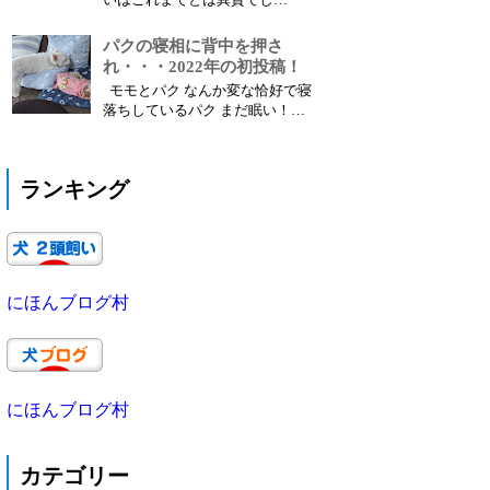
ったのはいいけど、お散歩や、外
た・・・ 7月くらいまではモモの
出は減ってる...
お肌の具合も良くなっていました
パクの寝相に背中を押さ
コマ目なシャンプーやご飯の鮮度
れ・・・2022年の初投稿！
で良い状態が続いていたのかなと
モモとパク なんか変な恰好で寝
自惚れていたのかもしれません
落ちしているパク まだ眠い！？
12月のバラ１ 8月より痒い痒いの
なんで後ろ足立ってる
症状が出始め、あっという間にひ
の？？？？？ シャッターの音に
ど...
気がついているとは思いますが、
ランキング
眠さには勝てないようです 眠く
て動けない・・・ 後ろ足の関節
でも痛いのかなと心配しました
が、その後は何事も無く、良かっ
たです 今年にな...
にほんブログ村
にほんブログ村
カテゴリー